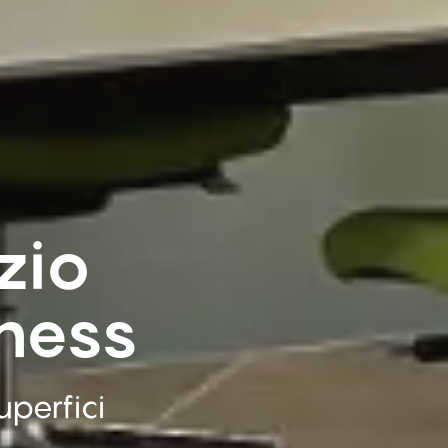
zio
iness
perfici