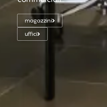
magazzini
uffici